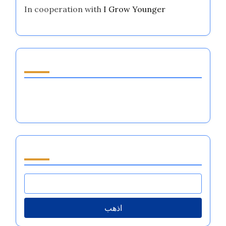
In cooperation with
I Grow Younger
اكتشف مقالة عشوائية
تقنيات تنظيم العواطف للرياضيين: استراتيجيات، فوائد،
وتطبيقات
تصفح by Category
اذهب