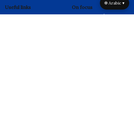
🌐 Arabic ▾
Useful links
On focus
الحقيقة أغرب من الخيال:
الرئيسية
كشف أنظمة تنظيم العواطف
من نحن
في الأداء الرياضي الكبير
اتصل بنا
مراحل التطور الأخلاقي: تعزيز
مدونة
تنظيم العواطف والأداء في
سياسة الخصوصية
الرياضات الكبرى
الشروط of Use
أنظمة تنظيم العواطف في
سياسة ملفات تعريف الارتباط
الرياضات الجماعية: التقنيات،
الفوائد، والتطبيقات
حقائق عالمية عن تنظيم
العواطف: إتقان الأداء
والمرونة والتركيز في
الرياضات الكبرى
علم النفس الرياضي:
السيطرة العاطفية | إتقان
تقنيات الأداء العالي والمرونة
لدى الرياضيين