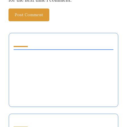
قد يعجبك أيضًا
كيفية شراء عمل بدون مال: الاستفادة من التنظيم
العاطفي في الرياضة
دعم ريادة الأعمال للشباب: تعزيز التنظيم العاطفي
للرياضيين الطموحين في الرياضات الكبرى
أفكار للأعمال العائلية للرياضيين: استراتيجيات تنظيم
المشاعر لتحقيق النجاح في الرياضة
Partner