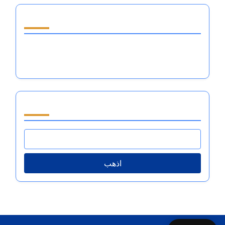
اكتشف مقالة عشوائية
أثر تنظيم العواطف على الأداء: المرونة العقلية،
التركيز، وديناميات الفريق في الرياضة
تصفح by Category
اذهب