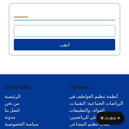
تصفح by Category
اذهب
Useful links
On focus
أنظمة تنظيم العواطف في
الرئيسية
الرياضات الجماعية: التقنيات،
من نحن
الفوائد، والتطبيقات
اتصل بنا
التدريب العقلي للرياضيين:
مدونة
🌐 Arabic ▾
إتقان تنظيم المشاعر،
سياسة الخصوصية