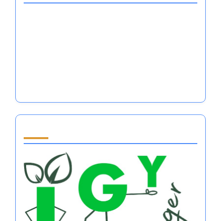
أنظمة تنظيم العواطف في كرة السلة: التقنيات،
الفوائد، وتأثيرها على الأداء
أنظمة تنظيم العواطف في كرة القدم: استراتيجيات،
تحديات، وديناميات الفريق
أنظمة تنظيم المشاعر في التنس: المرونة العقلية،
طرق التدريب، ورفاهية الرياضيين
Partner