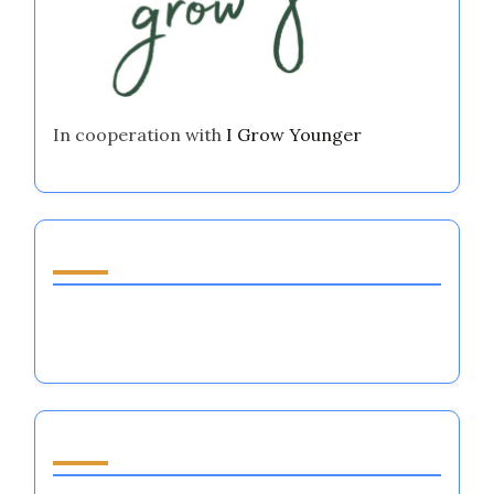
In cooperation with
I Grow Younger
اكتشف مقالة عشوائية
أثر تنظيم العواطف على الأداء: المرونة العقلية،
التركيز، وديناميات الفريق في الرياضة
تصفح by Category