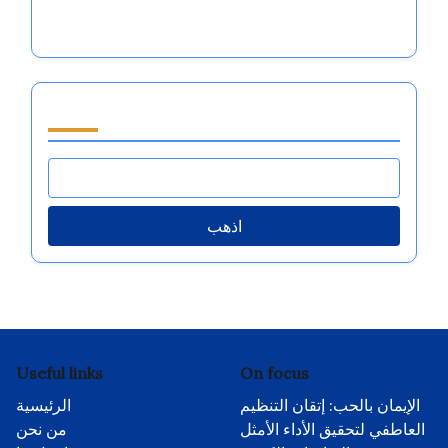
لتحقيق أداء رياضي متميز
تصفح by Category
اذهب
Useful links
On focus
الإيمان بالحب: إتقان التنظيم
الرئيسية
العاطفي لتحقيق الأداء الأمثل
من نحن