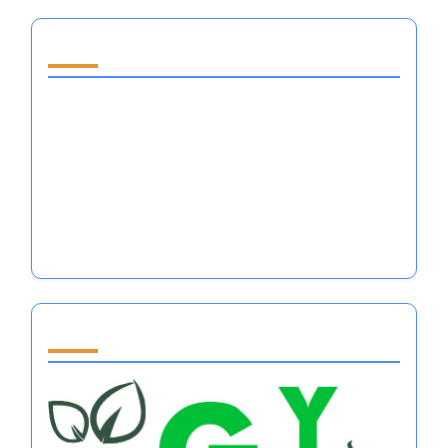
قد يعجبك أيضًا
أفضل كتب المساعدة الذاتية للنساء: اتقني تنظيم
المشاعر وزيّني أداءك الرياضي
هل من الأفضل أن تكون مخيفًا أم محبوبًا في الرياضة:
إتقان تنظيم العواطف من أجل النجاح؟
غيّر أفكارك، غيّر حياتك: اتقن تنظيم العواطف لتحقيق
النجاح الرياضي
Partner