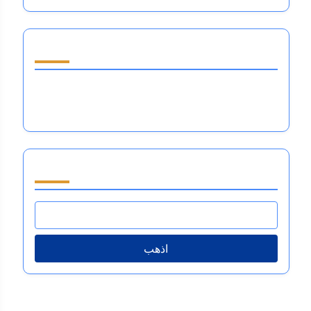
اكتشف مقالة عشوائية
دور المدربين في تنظيم المشاعر: استراتيجيات لتعزيز
أداء الرياضيين ومرونتهم
تصفح by Category
اذهب