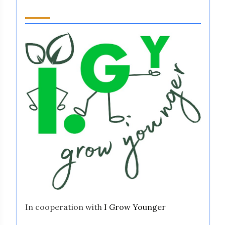
Partner
In cooperation with
I Grow Younger