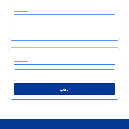
اكتشف مقالة عشوائية
كيفية كسب المال في الطفولة من خلال الرياضة:
تنظيم المشاعر ومهارات العمل الجماعي
تصفح by Category
اذهب