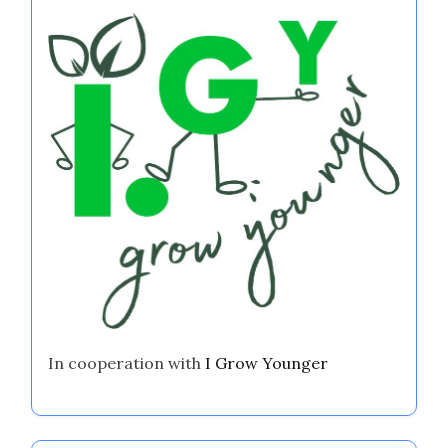
In cooperation with
I Grow Younger