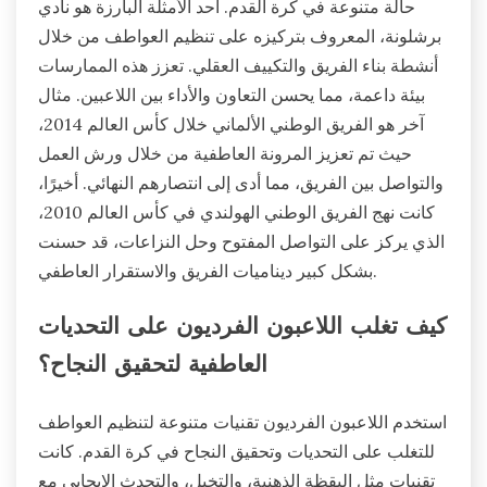
حالة متنوعة في كرة القدم. أحد الأمثلة البارزة هو نادي
برشلونة، المعروف بتركيزه على تنظيم العواطف من خلال
أنشطة بناء الفريق والتكييف العقلي. تعزز هذه الممارسات
بيئة داعمة، مما يحسن التعاون والأداء بين اللاعبين. مثال
آخر هو الفريق الوطني الألماني خلال كأس العالم 2014،
حيث تم تعزيز المرونة العاطفية من خلال ورش العمل
والتواصل بين الفريق، مما أدى إلى انتصارهم النهائي. أخيرًا،
كانت نهج الفريق الوطني الهولندي في كأس العالم 2010،
الذي يركز على التواصل المفتوح وحل النزاعات، قد حسنت
بشكل كبير ديناميات الفريق والاستقرار العاطفي.
كيف تغلب اللاعبون الفرديون على التحديات
العاطفية لتحقيق النجاح؟
استخدم اللاعبون الفرديون تقنيات متنوعة لتنظيم العواطف
للتغلب على التحديات وتحقيق النجاح في كرة القدم. كانت
تقنيات مثل اليقظة الذهنية، والتخيل، والتحدث الإيجابي مع