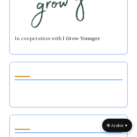
In cooperation with
I Grow Younger
اكتشف مقالة عشوائية
أنظمة تنظيم العواطف في الرياضات الجماعية:
التقنيات، الفوائد، والتطبيقات
تصفح by Category
🌐 Arabic ▾