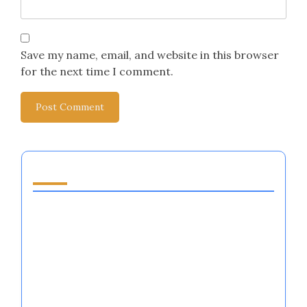
Save my name, email, and website in this browser
for the next time I comment.
قد يعجبك أيضًا
أنظمة تنظيم المشاعر في كرة السلة: الاستراتيجيات،
الفوائد، والتأثيرات الثقافية
وجهات نظر ثقافية حول تنظيم العواطف في كرة
القدم: تقنيات، تحديات، وقصص نجاح
تنظيم العواطف في الرجبي: طرق التدريب، فوائد
الصحة النفسية، وديناميات الفريق