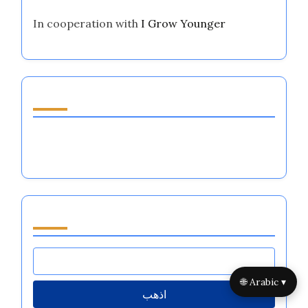
In cooperation with
I Grow Younger
اكتشف مقالة عشوائية
عكس الخوف: إتقان تنظيم العواطف لتحقيق الأداء
العالي في الرياضات الكبرى
تصفح by Category
🌐 Arabic ▾
اذهب