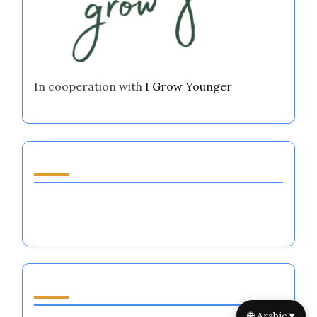
In cooperation with
I Grow Younger
اكتشف مقالة عشوائية
أنظمة تنظيم العواطف في الرياضات الجماعية:
التقنيات، الفوائد، والتطبيقات
تصفح by Category
🌐 Arabic ▾