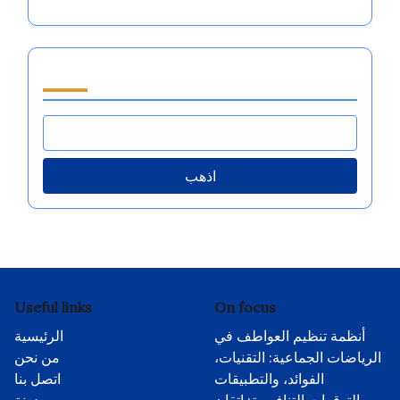
تصفح by Category
اذهب
Useful links
On focus
أنظمة تنظيم العواطف في
الرئيسية
الرياضات الجماعية: التقنيات،
من نحن
الفوائد، والتطبيقات
اتصل بنا
التوقعات التنافسية: إتقان
مدونة