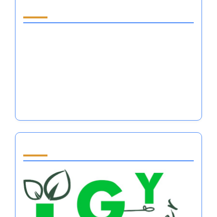
قد يعجبك أيضًا
أفضل كتب المساعدة الذاتية للنساء: اتقني تنظيم
المشاعر وزيّني أداءك الرياضي
هل من الأفضل أن تكون مخيفًا أم محبوبًا في الرياضة:
إتقان تنظيم العواطف من أجل النجاح؟
غيّر أفكارك، غيّر حياتك: اتقن تنظيم العواطف لتحقيق
النجاح الرياضي
Partner