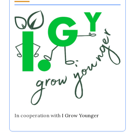
In cooperation with
I Grow Younger