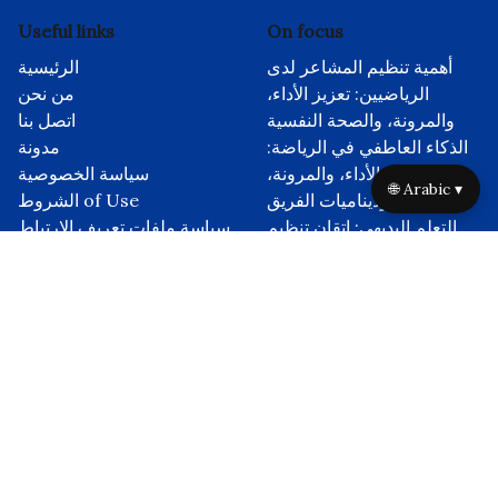
Useful links
On focus
أهمية تنظيم المشاعر لدى
الرئيسية
الرياضيين: تعزيز الأداء،
من نحن
والمرونة، والصحة النفسية
اتصل بنا
الذكاء العاطفي في الرياضة:
مدونة
إتقان الأداء، والمرونة،
سياسة الخصوصية
🌐 Arabic ▾
وديناميات الفريق
الشروط of Use
التعلم البديهي: إتقان تنظيم
سياسة ملفات تعريف الارتباط
العواطف لتحقيق الأداء الأمثل
في الرياضات الكبرى
كتب الانضباط الذاتي
للرياضيين: إتقان التنظيم
العاطفي والمرونة العقلية في
الرياضة
اقتباسات عن الانضباط الذاتي
للرياضيين: إتقان تنظيم
المشاعر والمرونة العقلية