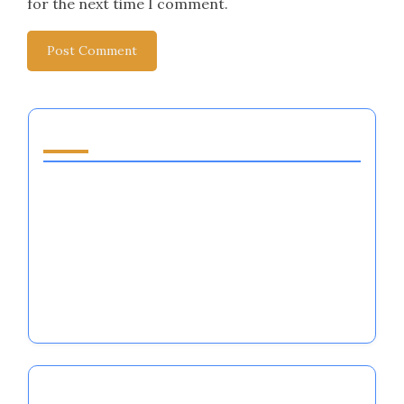
for the next time I comment.
قد يعجبك أيضًا
فقدان المال: كيف يؤثر تنظيم العواطف على الأداء
والنتائج المالية في الرياضة
دعم ريادة الأعمال للشباب: تعزيز التنظيم العاطفي
للرياضيين الطموحين في الرياضات الكبرى
أفكار للأعمال العائلية للرياضيين: استراتيجيات تنظيم
المشاعر لتحقيق النجاح في الرياضة
Partner