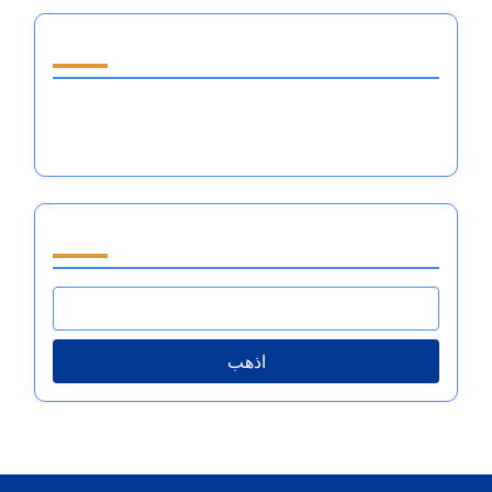
اكتشف مقالة عشوائية
فترات كسب المال: إتقان تنظيم المشاعر لتحقيق أداء
رياضي متميز
تصفح by Category
اذهب