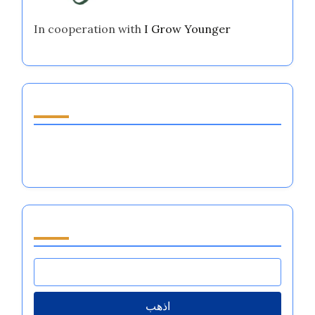
In cooperation with
I Grow Younger
اكتشف مقالة عشوائية
ورقات العمل لتقدير الذات للرياضيين: تعزيز الأداء، بناء
المرونة، وإدارة المشاعر
تصفح by Category
اذهب