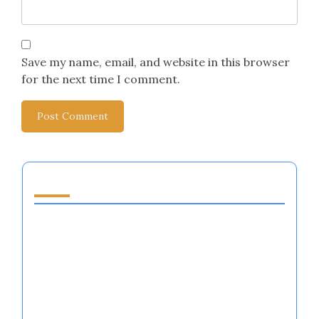
Save my name, email, and website in this browser
for the next time I comment.
قد يعجبك أيضًا
تقنيات تنظيم العواطف في الرياضة: تعزيز الأداء،
والمرونة، والصلابة العقلية
أنظمة تنظيم العواطف: تعزيز أداء الرياضيين، والمرونة
العقلية، وديناميات الفريق في الرياضة
فوائد تنظيم العواطف في الرياضة: تعزيز الأداء،