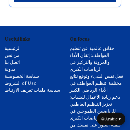
Useful links
On focus
حقائق عالمية عن تنظيم
الرئيسية
العواطف: إتقان الأداء
من نحن
والمرونة والتركيز في
اتصل بنا
الرياضات الكبرى
مدونة
فعل نفس الشيء وتوقع نتائج
سياسة الخصوصية
مختلفة: تنظيم العواطف في
الشروط of Use
الأداء الرياضي الكبير
سياسة ملفات تعريف الارتباط
دعم ريادة الأعمال للشباب:
تعزيز التنظيم العاطفي
للرياضيين الطموحين في
الرياضات الكبرى
🌐 Arabic ▾
كيفية العثور على نفسك من