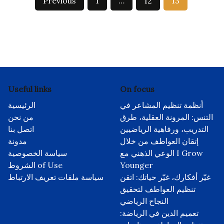
Previous
1
…
12
13
pagination
Useful links
On focus
أنظمة تنظيم المشاعر في
الرئيسية
التنس: المرونة العقلية، طرق
من نحن
التدريب، ورفاهية الرياضيين
اتصل بنا
إتقان العواطف من خلال
مدونة
الوعي الذهني مع I Grow
سياسة الخصوصية
Younger
الشروط of Use
غيّر أفكارك، غيّر حياتك: اتقن
سياسة ملفات تعريف الارتباط
تنظيم العواطف لتحقيق
النجاح الرياضي
تعميم الدين في الرياضة: