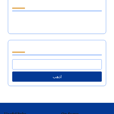
اكتشف مقالة عشوائية
تعميم الدين في الرياضة: تنظيم العواطف، ديناميات
الفريق، وتعزيز الأداء
تصفح by Category
اذهب
Useful links
On focus