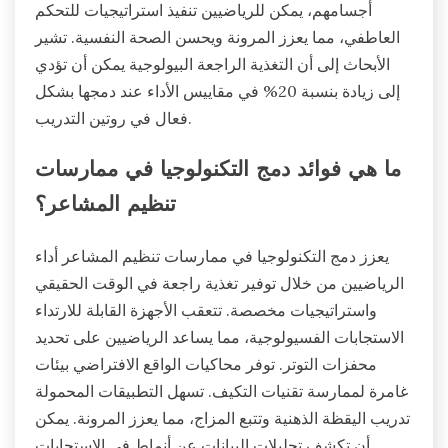
أجسامهم، يمكن للرياضيين تنفيذ استراتيجيات للتحكم
العاطفي، مما يعزز المرونة ويحسن الصحة النفسية. تشير
الأبحاث إلى أن التغذية الراجعة البيولوجية يمكن أن تؤدي
إلى زيادة بنسبة 20% في مقاييس الأداء عند دمجها بشكل
فعال في روتين التدريب.
ما هي فوائد دمج التكنولوجيا في ممارسات
تنظيم المشاعر؟
يعزز دمج التكنولوجيا في ممارسات تنظيم المشاعر أداء
الرياضيين من خلال توفير تغذية راجعة في الوقت الحقيقي
واستراتيجيات مخصصة. تتعقب الأجهزة القابلة للارتداء
الاستجابات الفسيولوجية، مما يساعد الرياضيين على تحديد
محفزات التوتر. توفر محاكيات الواقع الافتراضي بيئات
غامرة لممارسة تقنيات التكيف. تسهل التطبيقات المحمولة
تدريب اليقظة الذهنية وتتبع المزاج، مما يعزز المرونة. يمكن
أن تكشف تحليلات البيانات عن أنماط في الاستجابات