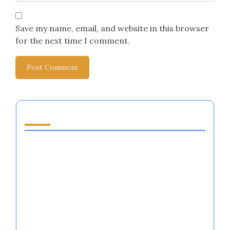
Save my name, email, and website in this browser
for the next time I comment.
قد يعجبك أيضًا
تقنيات تنظيم العواطف في الرياضة: تعزيز الأداء،
والمرونة، والصلابة العقلية
أنظمة تنظيم العواطف: تعزيز أداء الرياضيين، والمرونة
العقلية، وديناميات الفريق في الرياضة
فوائد تنظيم العواطف في الرياضة: تعزيز الأداء،
والمرونة، وديناميات الفريق