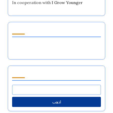
In cooperation with
I Grow Younger
اكتشف مقالة عشوائية
كيفية التعرف على نفسك: إتقان تنظيم المشاعر
لتحقيق أداء رياضي متميز
تصفح by Category
اذهب