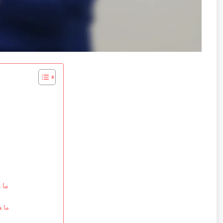
ما 
ما ه