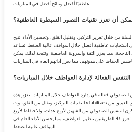
عاطفيًا أفضل ونتائج أفضل في المباريات.
كن أن تعزز تقنيات التصور السيطرة العاطفية؟
لة من خلال تعزيز التركيز، وتقليل القلق، وتحسين الأداء. تتيح
إلى استجابات عاطفية أفضل خلال المواقف عالية الضغط. تساعد
 الناجحة، مما يعزز الثقة والمرونة العاطفية. ونتيجة لذلك، يمكن
التنفس الفعالة لإدارة العواطف خلال المباريات؟
 الصندوقي فعالة في إدارة العواطف خلال المباريات. تعزز هذه
التقنيات التركيز، وتقلل من القلق، وت stabilizes معدل ضربات القلب. يتضمن التنفس الحجاب الحاجز الشهيق العميق من
كون التنفس الصندوقي من الشهيق لأربع عدات، والاحتفاظ لأربع
تعزز كلا الطريقتين تنظيم العواطف، مما يحسن الأداء العام في
المواقف عالية الضغط.