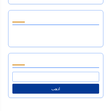
اكتشف مقالة عشوائية
تنظيم المشاعر في الرياضة: إتقان المرونة العقلية،
ضغط الأداء، وديناميات الفريق
تصفح by Category
اذهب