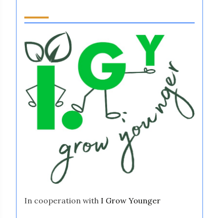
Partner
In cooperation with
I Grow Younger