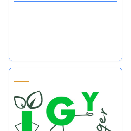
فقدان المال: كيف يؤثر تنظيم العواطف على الأداء
والنتائج المالية في الرياضة
كيفية شراء عمل بدون مال: الاستفادة من التنظيم
العاطفي في الرياضة
دعم ريادة الأعمال للشباب: تعزيز التنظيم العاطفي
للرياضيين الطموحين في الرياضات الكبرى
Partner