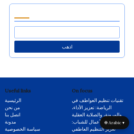
تصفح by Category
اذهب
Useful links
On focus
تقنيات تنظيم العواطف في
الرئيسية
الرياضة: تعزيز الأداء،
من نحن
والمرونة، والصلابة العقلية
اتصل بنا
دعم ريادة الأعمال للشباب:
مدونة
🌐 Arabic ▾
تعزيز التنظيم العاطفي
سياسة الخصوصية